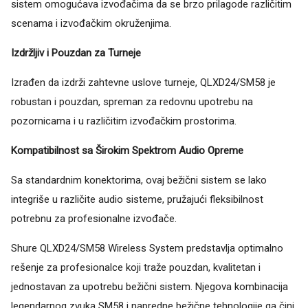
sistem omogućava izvođačima da se brzo prilagode različitim
scenama i izvođačkim okruženjima.
Izdržljiv i Pouzdan za Turneje
Izrađen da izdrži zahtevne uslove turneje, QLXD24/SM58 je
robustan i pouzdan, spreman za redovnu upotrebu na
pozornicama i u različitim izvođačkim prostorima.
Kompatibilnost sa Širokim Spektrom Audio Opreme
Sa standardnim konektorima, ovaj bežični sistem se lako
integriše u različite audio sisteme, pružajući fleksibilnost
potrebnu za profesionalne izvođače.
Shure QLXD24/SM58 Wireless System predstavlja optimalno
rešenje za profesionalce koji traže pouzdan, kvalitetan i
jednostavan za upotrebu bežični sistem. Njegova kombinacija
legendarnog zvuka SM58 i napredne bežične tehnologije ga čini