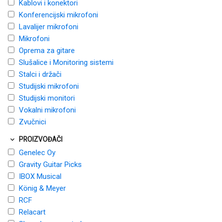
Kablovi i konektori
Konferencijski mikrofoni
Lavalijer mikrofoni
Mikrofoni
Oprema za gitare
Slušalice i Monitoring sistemi
Stalci i držači
Studijski mikrofoni
Studijski monitori
Vokalni mikrofoni
Zvučnici
PROIZVOĐAČI
Genelec Oy
Gravity Guitar Picks
IBOX Musical
König & Meyer
RCF
Relacart