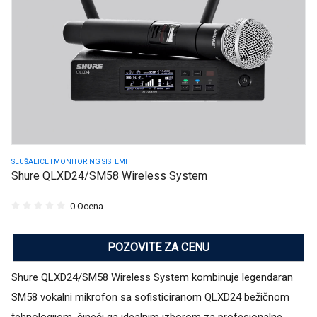
SLUŠALICE I MONITORING SISTEMI
Shure QLXD24/SM58 Wireless System
0 Ocena
POZOVITE ZA CENU
Shure QLXD24/SM58 Wireless System kombinuje legendaran
SM58 vokalni mikrofon sa sofisticiranom QLXD24 bežičnom
tehnologijom, čineći ga idealnim izborom za profesionalne