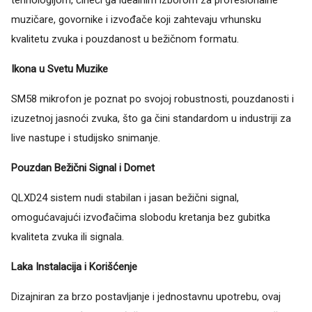
muzičare, govornike i izvođače koji zahtevaju vrhunsku
kvalitetu zvuka i pouzdanost u bežičnom formatu.
Ikona u Svetu Muzike
SM58 mikrofon je poznat po svojoj robustnosti, pouzdanosti i
izuzetnoj jasnoći zvuka, što ga čini standardom u industriji za
live nastupe i studijsko snimanje.
Pouzdan Bežični Signal i Domet
QLXD24 sistem nudi stabilan i jasan bežični signal,
omogućavajući izvođačima slobodu kretanja bez gubitka
kvaliteta zvuka ili signala.
Laka Instalacija i Korišćenje
Dizajniran za brzo postavljanje i jednostavnu upotrebu, ovaj