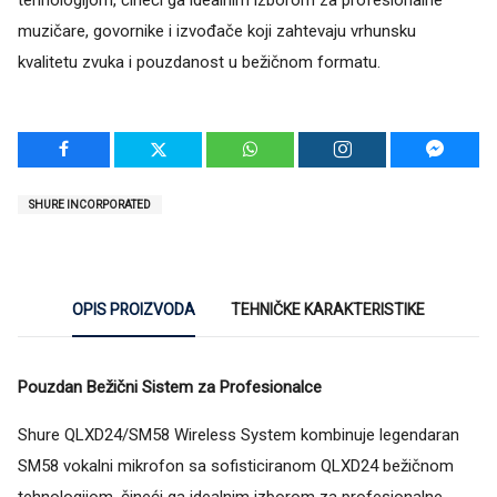
muzičare, govornike i izvođače koji zahtevaju vrhunsku
kvalitetu zvuka i pouzdanost u bežičnom formatu.
SHURE INCORPORATED
OPIS PROIZVODA
TEHNIČKE KARAKTERISTIKE
Pouzdan Bežični Sistem za Profesionalce
Shure QLXD24/SM58 Wireless System kombinuje legendaran
SM58 vokalni mikrofon sa sofisticiranom QLXD24 bežičnom
tehnologijom, čineći ga idealnim izborom za profesionalne